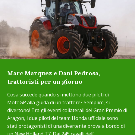
Marc Marquez e Dani Pedrosa,
trattoristi per un giorno
Cosa succede quando si mettono due piloti di
MotoGP alla guida di un trattore? Semplice, si
divertono! Tra gli eventi collaterali del Gran Premio di
Aragon, i due piloti del team Honda ufficiale sono
stati protagonisti di una divertente prova a bordo di
un New Holland T7. Dai 245 cavalli dell’...