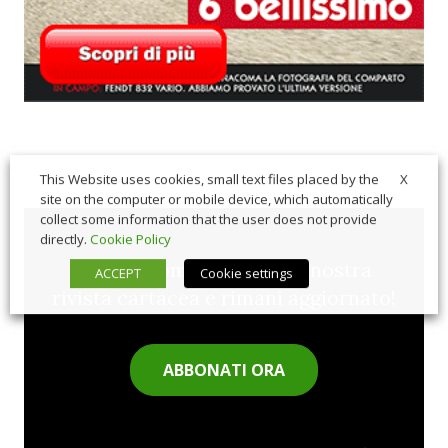
X
This Website uses cookies, small text files placed by the
site on the computer or mobile device, which automatically
collect some information that the user does not provide
directly.
Cookie Policy
Sfoglia comodamente la nostra
ACCEPT
Cookie settings
rivista cartacea e rimani aggiornato!
ABBONATI ORA