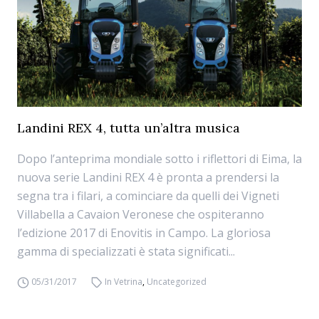
Landini REX 4, tutta un’altra musica
Dopo l’anteprima mondiale sotto i riflettori di Eima, la
nuova serie Landini REX 4 è pronta a prendersi la
segna tra i filari, a cominciare da quelli dei Vigneti
Villabella a Cavaion Veronese che ospiteranno
l’edizione 2017 di Enovitis in Campo. La gloriosa
gamma di specializzati è stata significati...
05/31/2017
In Vetrina
,
Uncategorized