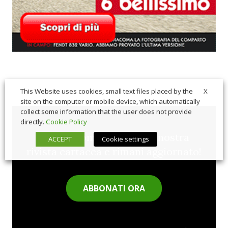
X
This Website uses cookies, small text files placed by the
site on the computer or mobile device, which automatically
collect some information that the user does not provide
directly.
Cookie Policy
Sfoglia comodamente la nostra
ACCEPT
Cookie settings
rivista cartacea e rimani aggiornato!
ABBONATI ORA