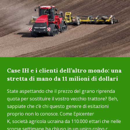
Case IH e i clienti dell’altro mondo: una
stretta di mano da 11 milioni di dollari
State aspettando che il prezzo del grano riprenda
quota per sostituire il vostro vecchio trattore? Beh,
sappiate che c’è chi questo genere di esitazioni
proprio non lo conosce. Come Epicenter
K, società agricola ucraina da 110.000 ettari che nelle
scorse settimane ha chiuso in un unico colpo c...