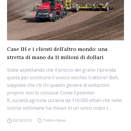
Case IH e i clienti dell’altro mondo: una
stretta di mano da 11 milioni di dollari
State aspettando che il prezzo del grano riprenda
quota per sostituire il vostro vecchio trattore? Beh,
sappiate che c’è chi questo genere di esitazioni
proprio non lo conosce. Come Epicenter
K, società agricola ucraina da 110.000 ettari che nelle
scorse settimane ha chiuso in un unico colpo c...
03/28/2018
Trattori News