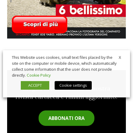
X
This Website uses cookies, small text files placed by the
site on the computer or mobile device, which automatically
collect some information that the user does not provide
directly.
Cookie Policy
ACCEPT
Cookie settings
Sfoglia comodamente la nostra
rivista cartacea e rimani aggiornato!
ABBONATI ORA