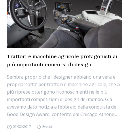
Trattori e macchine agricole protagonisti ai
più importanti concorsi di design
Sembra proprio che i designer abbiano una vera e
propria ‘cotta’ per trattori e macchine agricole, che a
più riprese ottengono riconoscimenti nelle più
importanti competizioni di design del mondo. Già
avevamo dato notizia a febbraio della conquista del
Good Design Award, conferito dal Chicago Athene...
05/02/2017
Eventi