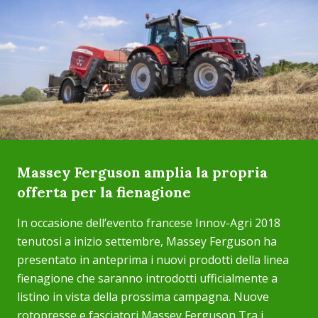
Massey Ferguson amplia la propria
offerta per la fienagione
In occasione dell’evento francese Innov-Agri 2018
tenutosi a inizio settembre, Massey Ferguson ha
presentato in anteprima i nuovi prodotti della linea
fienagione che saranno introdotti ufficialmente a
listino in vista della prossima campagna. Nuove
rotopresse e fasciatori Massey Ferguson Tra i...