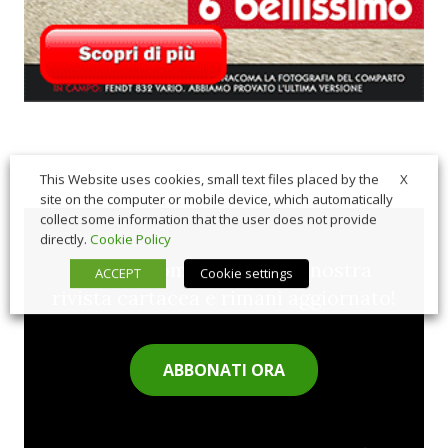
X
This Website uses cookies, small text files placed by the
site on the computer or mobile device, which automatically
collect some information that the user does not provide
directly.
Cookie Policy
Sfoglia comodamente la nostra
ACCEPT
Cookie settings
rivista cartacea e rimani aggiornato!
ABBONATI ORA