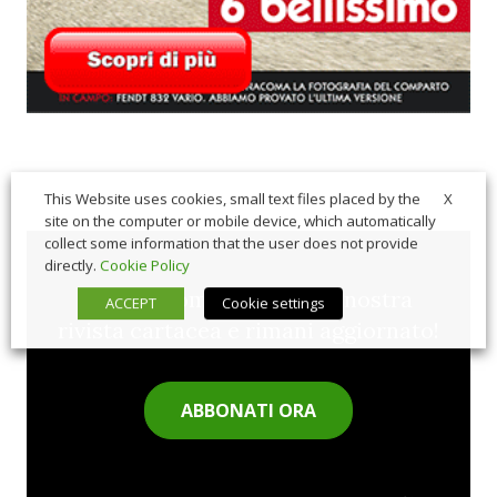
X
This Website uses cookies, small text files placed by the
site on the computer or mobile device, which automatically
collect some information that the user does not provide
directly.
Cookie Policy
Sfoglia comodamente la nostra
ACCEPT
Cookie settings
rivista cartacea e rimani aggiornato!
ABBONATI ORA