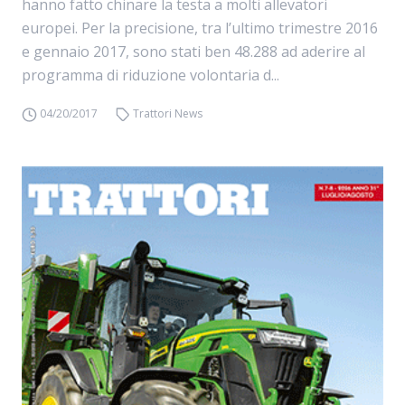
hanno fatto chinare la testa a molti allevatori
europei. Per la precisione, tra l’ultimo trimestre 2016
e gennaio 2017, sono stati ben 48.288 ad aderire al
programma di riduzione volontaria d...
04/20/2017
Trattori News