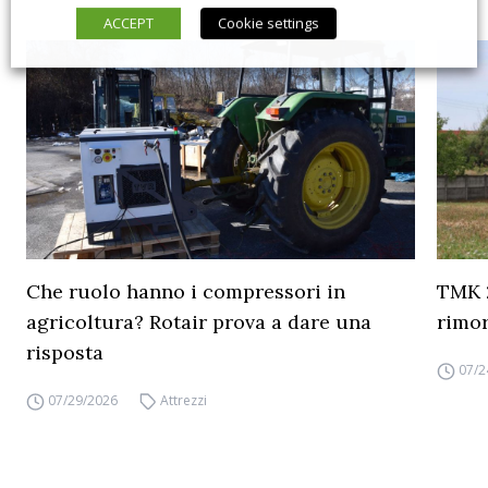
ACCEPT
Cookie settings
Che ruolo hanno i compressori in
TMK 2
agricoltura? Rotair prova a dare una
rimor
risposta
07/2
07/29/2026
Attrezzi