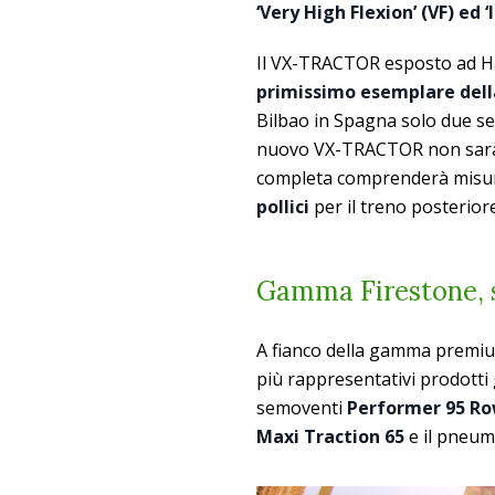
‘Very High Flexion’ (VF) ed 
Il VX-TRACTOR esposto ad Ha
primissimo esemplare dell
Bilbao in Spagna solo due set
nuovo VX-TRACTOR non sarà d
completa comprenderà mis
pollici
per il treno posteriore
Gamma Firestone, s
A fianco della gamma premium
più rappresentativi prodotti 
semoventi
Performer 95 Ro
Maxi Traction 65
e il pneuma