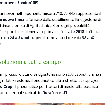
‘Improved Flexion’ (IF)
.
nnover nell’imponente misura 710/70 R42 rappresenta il
a nuova linea
, sfornato dallo stabilimento Bridgestone di
timane prima di Agritechnica. Con ogni probabilità, il
isponibile sul mercato prima dell’
estate 2018
: l’offerta
ure
da 24 a 34 pollici
per il treno anteriore e da
38 a 42
.
oluzioni a tutto campo
, presso lo stand Bridgestone sono stati esposti anche i
griffati Firestone: il pneumatico ultra-stretto per sprayer
w Crop
, il pneumatico per trattori di medio-alta potenza
tico per pale caricatrici
Duraforce UT
.