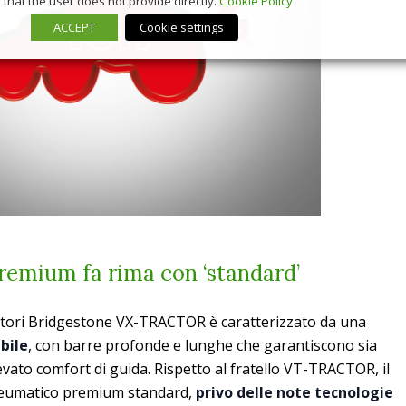
that the user does not provide directly.
Cookie Policy
ACCEPT
Cookie settings
emium fa rima con ‘standard’
ttori Bridgestone VX-TRACTOR è caratterizzato da una
ibile
, con barre profonde e lunghe che garantiscono sia
vato comfort di guida. Rispetto al fratello VT-TRACTOR, il
umatico premium standard,
privo delle note tecnologie