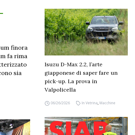
-
ium finora
m fa rima
tterizzato
Isuzu D-Max 2.2, l’arte
cono sia
giapponese di saper fare un
pick-up. La prova in
Valpolicella
06/26/2026
In Vetrina
,
Macchine