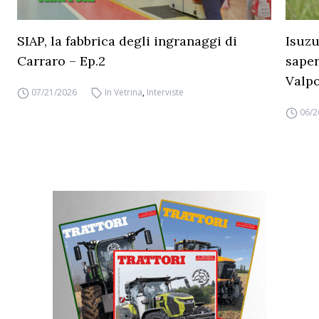
SIAP, la fabbrica degli ingranaggi di
Isuzu
Carraro – Ep.2
saper
Valpo
07/21/2026
In Vetrina
,
Interviste
06/2