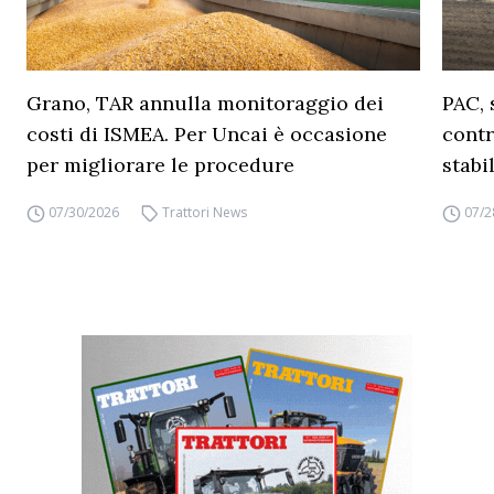
Grano, TAR annulla monitoraggio dei
PAC, 
costi di ISMEA. Per Uncai è occasione
contr
per migliorare le procedure
stabi
07/30/2026
Trattori News
07/2