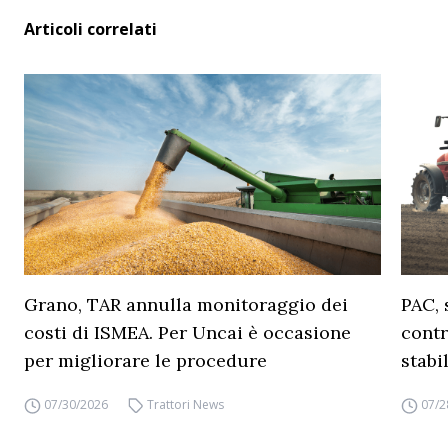
Articoli correlati
Grano, TAR annulla monitoraggio dei
PAC, 
costi di ISMEA. Per Uncai è occasione
contr
per migliorare le procedure
stabi
07/30/2026
Trattori News
07/2