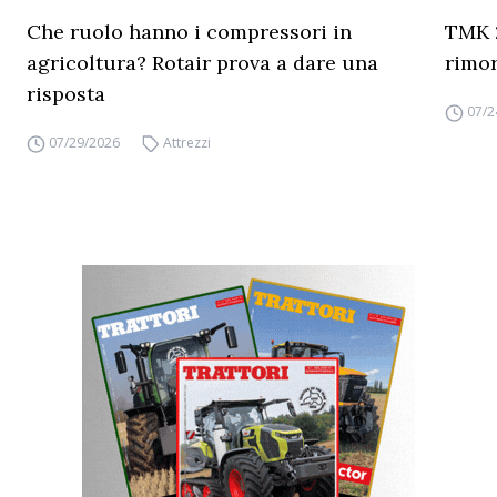
Che ruolo hanno i compressori in
TMK 2
agricoltura? Rotair prova a dare una
rimor
risposta
07/2
07/29/2026
Attrezzi