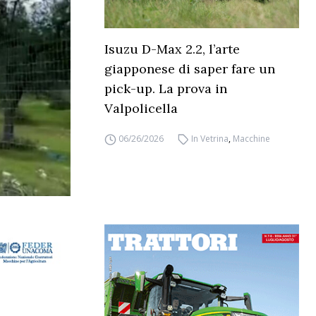
Isuzu D-Max 2.2, l’arte
giapponese di saper fare un
pick-up. La prova in
Valpolicella
06/26/2026
In Vetrina
,
Macchine