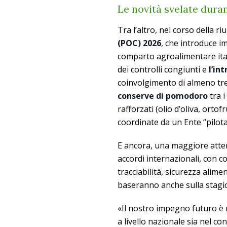
Le novità svelate duran
Tra l’altro, nel corso della r
(POC) 2026
, che introduce i
comparto agroalimentare ital
dei controlli congiunti e
l’int
coinvolgimento di almeno tre 
conserve di pomodoro
tra i
rafforzati (olio d’oliva, orto
coordinate da un Ente “pilota
E ancora, una maggiore atten
accordi internazionali, con co
tracciabilità, sicurezza alime
baseranno anche sulla stagiona
«Il nostro impegno futuro è re
a livello nazionale sia nel c