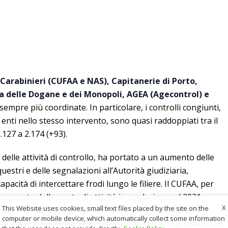
Carabinieri (CUFAA e NAS), Capitanerie di Porto,
a delle Dogane e dei Monopoli, AGEA (Agecontrol) e
empre più coordinate. In particolare, i controlli congiunti,
nti nello stesso intervento, sono quasi raddoppiati tra il
.127 a 2.174 (+93).
elle attività di controllo, ha portato a un aumento delle
questri e delle segnalazioni all’Autorità giudiziaria,
cità di intercettare frodi lungo le filiere. Il CUFAA, per
remento della quota di attività irregolari: se nel 2021
X
This Website uses cookies, small text files placed by the site on the
rregolare
, nel 2025 più di una su due ha evidenziato
computer or mobile device, which automatically collect some information
a precisione della selezione preventiva degli obiettivi.