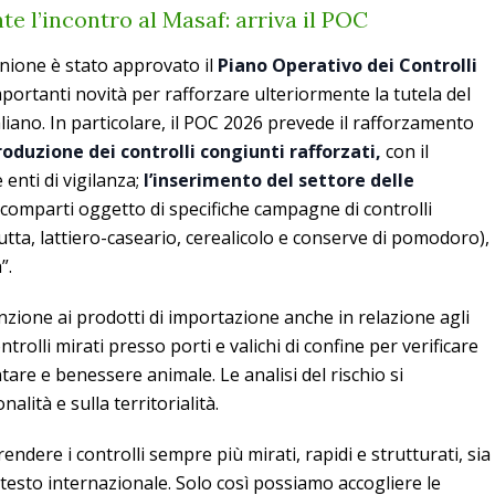
te l’incontro al Masaf: arriva il POC
iunione è stato approvato il
Piano Operativo dei Controlli
mportanti novità per rafforzare ulteriormente la tutela del
iano. In particolare, il POC 2026 prevede il rafforzamento
roduzione dei controlli congiunti rafforzati,
con il
enti di vigilanza;
l’inserimento del settore delle
 comparti oggetto di specifiche campagne di controlli
frutta, lattiero-caseario, cerealicolo e conserve di pomodoro),
”.
zione ai prodotti di importazione anche in relazione agli
ntrolli mirati presso porti e valichi di confine per verificare
ntare e benessere animale. Le analisi del rischio si
lità e sulla territorialità.
ndere i controlli sempre più mirati, rapidi e strutturati, sia
ontesto internazionale. Solo così possiamo accogliere le