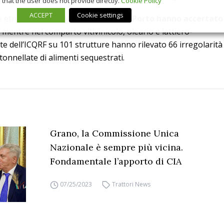
that the user does not provide directly.
Cookie Policy
ACCEPT
Cookie settings
 etnica, nel 2025 le
Capitanerie di Porto hanno accertato
,
mentre nel comparto vitivinicolo, oleario e lattiero-
rte dell’ICQRF su 101 strutture hanno rilevato 66 irregolarità
tonnellate di alimenti sequestrati.
Grano, la Commissione Unica
Nazionale è sempre più vicina.
Fondamentale l’apporto di CIA
07/25/2023
Trattori News