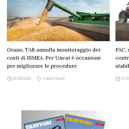
Grano, TAR annulla monitoraggio dei
PAC, 
costi di ISMEA. Per Uncai è occasione
contr
per migliorare le procedure
stabi
07/30/2026
Trattori News
07/2