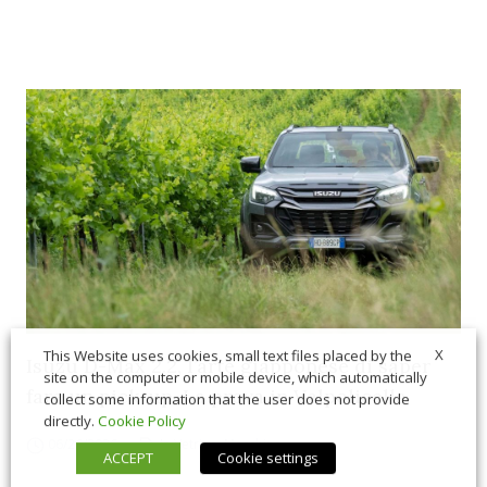
X
This Website uses cookies, small text files placed by the
Isuzu D-Max 2.2, l’arte giapponese di saper
site on the computer or mobile device, which automatically
fare un pick-up. La prova in Valpolicella
collect some information that the user does not provide
directly.
Cookie Policy
06/26/2026
In Vetrina
,
Macchine
ACCEPT
Cookie settings