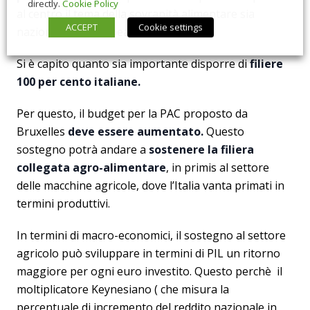
directly.
Cookie Policy
al centro il tema della sovranità alimentare sia
ACCEPT
Cookie settings
nazionale ed europea.
Si è capito quanto sia importante disporre di
filiere
100 per cento italiane.
Per questo, il budget per la PAC proposto da
Bruxelles
deve essere aumentato.
Questo
sostegno potrà andare a
sostenere la filiera
collegata agro-alimentare
, in primis al settore
delle macchine agricole, dove l’Italia vanta primati in
termini produttivi.
In termini di macro-economici, il sostegno al settore
agricolo può sviluppare in termini di PIL un ritorno
maggiore per ogni euro investito. Questo perchè il
moltiplicatore Keynesiano ( che misura la
percentuale di incremento del reddito nazionale in