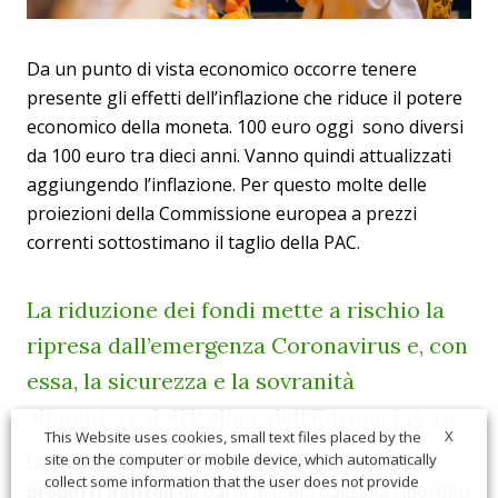
Da un punto di vista economico occorre tenere
presente gli effetti dell’inflazione che riduce il potere
economico della moneta. 100 euro oggi sono diversi
da 100 euro tra dieci anni. Vanno quindi attualizzati
aggiungendo l’inflazione. Per questo molte delle
proiezioni della Commissione europea a prezzi
correnti sottostimano il taglio della PAC.
La riduzione dei fondi mette a rischio la
ripresa dall’emergenza Coronavirus e, con
essa, la sicurezza e la sovranità
alimentare dell’Italia e dell’Europa intera.
X
This Website uses cookies, small text files placed by the
site on the computer or mobile device, which automatically
La
chiusura delle frontiere all’esportazione di
collect some information that the user does not provide
prodotti agricoli
da parte di molti paesi ha riportato