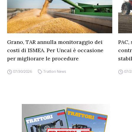
Grano, TAR annulla monitoraggio dei
PAC, 
costi di ISMEA. Per Uncai è occasione
contr
per migliorare le procedure
stabi
07/30/2026
Trattori News
07/2