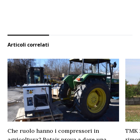
Articoli correlati
Che ruolo hanno i compressori in
TMK 2
agricoltura? Rotair prova a dare una
rimor