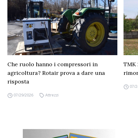
Che ruolo hanno i compressori in
TMK 2
agricoltura? Rotair prova a dare una
rimor
risposta
07/2
07/29/2026
Attrezzi