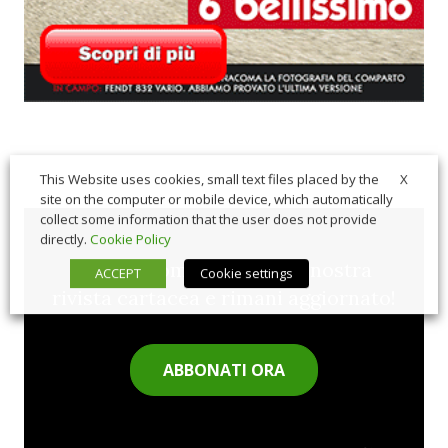
X
This Website uses cookies, small text files placed by the
site on the computer or mobile device, which automatically
collect some information that the user does not provide
directly.
Cookie Policy
Sfoglia comodamente la nostra
ACCEPT
Cookie settings
rivista cartacea e rimani aggiornato!
ABBONATI ORA