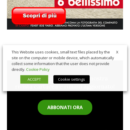
X
This Website uses cookies, small text files placed by the
site on the computer or mobile device, which automatically
collect some information that the user does not provide
directly.
Cookie Policy
Sfoglia comodamente la nostra
ACCEPT
Cookie settings
rivista cartacea e rimani aggiornato!
ABBONATI ORA