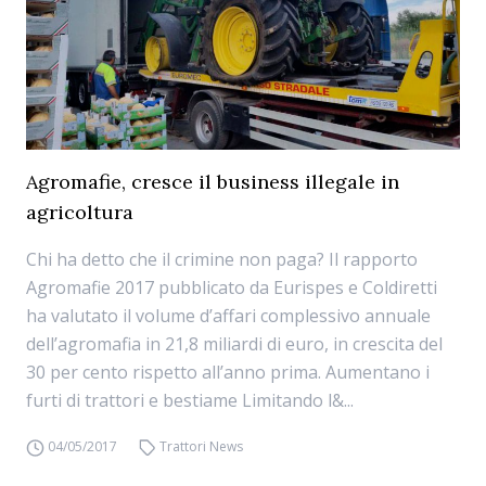
Agromafie, cresce il business illegale in
agricoltura
Chi ha detto che il crimine non paga? Il rapporto
Agromafie 2017 pubblicato da Eurispes e Coldiretti
ha valutato il volume d’affari complessivo annuale
dell’agromafia in 21,8 miliardi di euro, in crescita del
30 per cento rispetto all’anno prima. Aumentano i
furti di trattori e bestiame Limitando l&...
04/05/2017
Trattori News