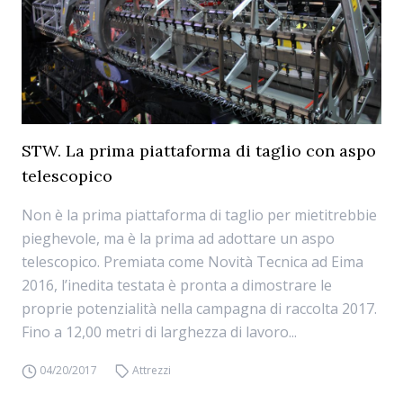
STW. La prima piattaforma di taglio con aspo
telescopico
Non è la prima piattaforma di taglio per mietitrebbie
pieghevole, ma è la prima ad adottare un aspo
telescopico. Premiata come Novità Tecnica ad Eima
2016, l’inedita testata è pronta a dimostrare le
proprie potenzialità nella campagna di raccolta 2017.
Fino a 12,00 metri di larghezza di lavoro...
04/20/2017
Attrezzi