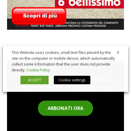
X
This Website uses cookies, small text files placed by the
site on the computer or mobile device, which automatically
collect some information that the user does not provide
directly.
Cookie Policy
Sfoglia comodamente la nostra
ACCEPT
Cookie settings
rivista cartacea e rimani aggiornato!
ABBONATI ORA