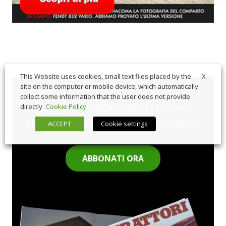
X
This Website uses cookies, small text files placed by the
site on the computer or mobile device, which automatically
collect some information that the user does not provide
Sfoglia comodamente la nostra
directly.
Cookie Policy
rivista cartacea e rimani aggiornato!
ACCEPT
Cookie settings
ABBONATI ORA