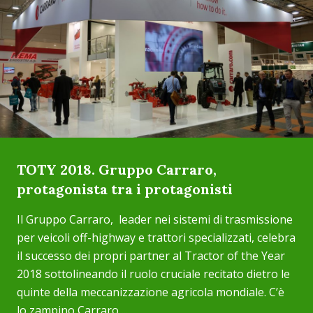
TOTY 2018. Gruppo Carraro,
protagonista tra i protagonisti
Il Gruppo Carraro, leader nei sistemi di trasmissione
per veicoli off-highway e trattori specializzati, celebra
il successo dei propri partner al Tractor of the Year
2018 sottolineando il ruolo cruciale recitato dietro le
quinte della meccanizzazione agricola mondiale. C’è
lo zampino Carraro ...