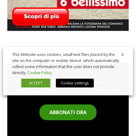
X
This Website uses cookies, small text files placed by the
site on the computer or mobile device, which automatically
collect some information that the user does not provide
directly.
Cookie Policy
Sfoglia comodamente la nostra
ACCEPT
Cookie settings
rivista cartacea e rimani aggiornato!
ABBONATI ORA