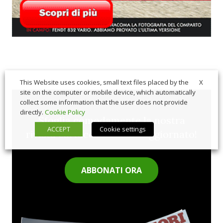
X
This Website uses cookies, small text files placed by the
site on the computer or mobile device, which automatically
collect some information that the user does not provide
directly.
Cookie Policy
Sfoglia comodamente la nostra
ACCEPT
Cookie settings
rivista cartacea e rimani aggiornato!
ABBONATI ORA