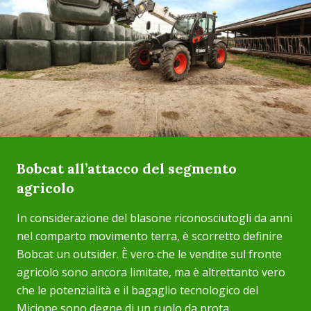
Bobcat all’attacco del segmento
agricolo
In considerazione del blasone riconosciutogli da anni
nel comparto movimento terra, è scorretto definire
Bobcat un outsider. È vero che le vendite sul fronte
agricolo sono ancora limitate, ma è altrettanto vero
che le potenzialità e il bagaglio tecnologico del
Micione sono degne di un ruolo da prota...