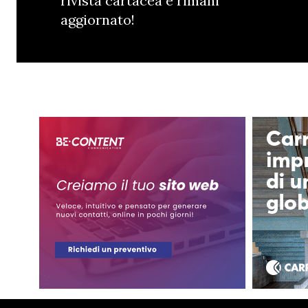
rivista cartacea e rimani
aggiornato!