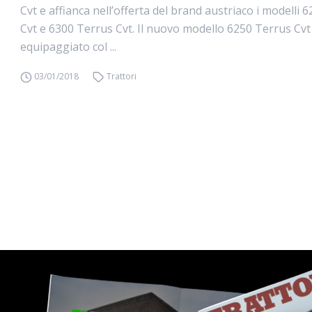
Cvt e affianca nell’offerta del brand austriaco i modelli 
Cvt e 6300 Terrus Cvt. Il nuovo modello 6250 Terrus Cvt
equipaggiato col ...
03/01/2018
Trattori