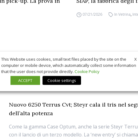
un pick-up. La prova in
SIAP, la fabbrica degli
07/21/2026
In Vetrina
,
Int
X
This Website uses cookies, small text files placed by the site on the
computer or mobile device, which automatically collect some information
that the user does not provide directly.
Cookie Policy
ACCEPT
Cookie settings
Nuovo 6250 Terrus Cvt; Steyr cala il tris nel se
dell’alta potenza
Come la gamma Case Optum, anche la serie Steyr Terrus
con il lancio di un terzo modello. La ‘new entry’ si chia