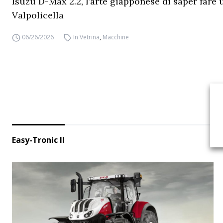
Isuzu D-Max 2.2, l’arte giapponese di saper fare 
Valpolicella
06/26/2026
In Vetrina
,
Macchine
Easy-Tronic II