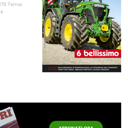
6270 Terrus
 è