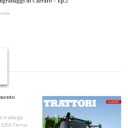
 ingranaggi di Carraro – Ep.2
erviste
gmento
 si allarga
ma 6250 Terrus