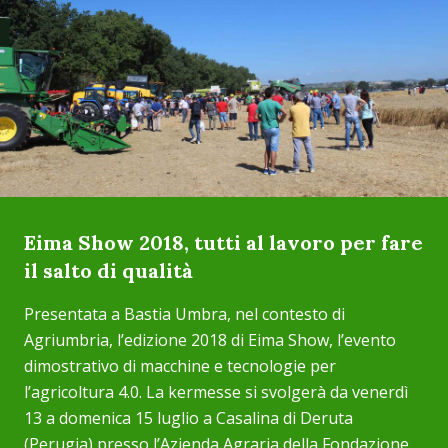
Eima Show 2018, tutti al lavoro per fare
il salto di qualità
Presentata a Bastia Umbra, nel contesto di
Agriumbria, l’edizione 2018 di Eima Show, l’evento
dimostrativo di macchine e tecnologie per
l’agricoltura 4.0. La kermesse si svolgerà da venerdì
13 a domenica 15 luglio a Casalina di Deruta
(Perugia) presso l’Azienda Agraria della Fondazione