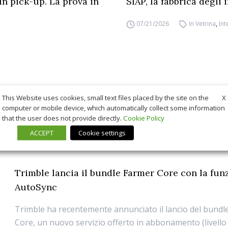
un pick-up. La prova in
SIAP, la fabbrica degli
07/21/2026
In Vetrina
,
Int
X
This Website uses cookies, small text files placed by the site on the
computer or mobile device, which automatically collect some information
that the user does not provide directly.
Cookie Policy
ACCEPT
Cookie settings
Trimble lancia il bundle Farmer Core con la fun
AutoSync
Trimble ha recentemente annunciato il lancio del bundl
Core, un nuovo servizio offerto in abbonamento (livello 