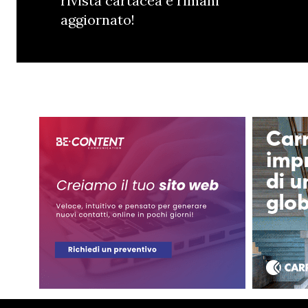
rivista cartacea e rimani
aggiornato!