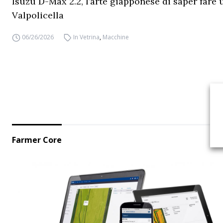
Isuzu D-Max 2.2, l’arte giapponese di saper fare 
Valpolicella
06/26/2026
In Vetrina
,
Macchine
Farmer Core