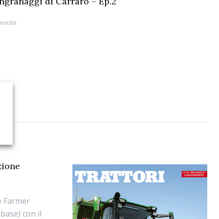
 ingranaggi di Carraro – Ep.2
erviste
zione
e Farmer
base) con il