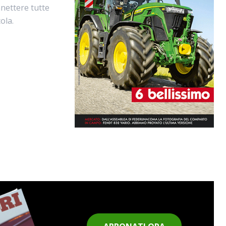
nnettere tutte
ola.