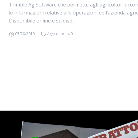
Trimble Ag Software che permette agli agricoltori di co
le informazioni relative alle operazioni dell’azienda agric
Disponibile online e su disp...
05/20/2019
Agricoltura 4.0