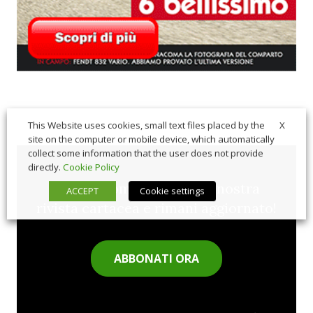
X
This Website uses cookies, small text files placed by the
site on the computer or mobile device, which automatically
collect some information that the user does not provide
directly.
Cookie Policy
Sfoglia comodamente la nostra
ACCEPT
Cookie settings
rivista cartacea e rimani aggiornato!
ABBONATI ORA