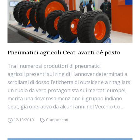
Pneumatici agricoli Ceat, avanti c’è posto
Tra i numerosi produttori di pneumatici
agricoli presenti sul ring di Hannover determinati a
scrollarsi di dosso l’etichetta di outsider e a ritagliarsi
un ruolo da vero protagonista sui mercati europei,
merita una doverosa menzione il gruppo indiano
Ceat, già operativo da alcuni anni nel Vecchio Co...
12/13/2019
Componenti