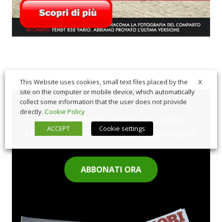
X
This Website uses cookies, small text files placed by the
site on the computer or mobile device, which automatically
collect some information that the user does not provide
directly.
Cookie Policy
Sfoglia comodamente la nostra
ACCEPT
Cookie settings
rivista cartacea e rimani aggiornato!
ABBONATI ORA