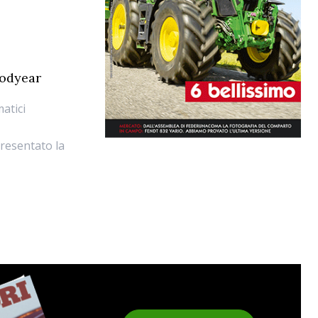
oodyear
atici
resentato la