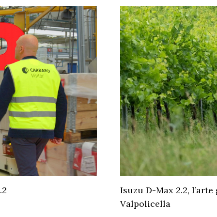
.2
Isuzu D-Max 2.2, l’arte
Valpolicella