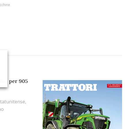
cchine
ama per 905
statunitense,
no