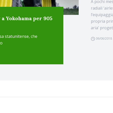
A pochi mes
radiali ‘air
l’equipaggi
y a Yokohama per 905
propria pri
aria’ proget
esa statunitense, che
06/06/2018
no