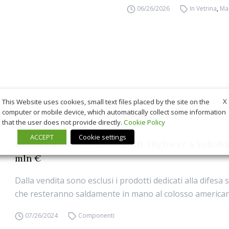
06/26/2026
In Vetrina
,
Ma
X
This Website uses cookies, small text files placed by the site on the
computer or mobile device, which automatically collect some information
that the user does not provide directly.
Cookie Policy
ACCEPT
Cookie settings
Goodyear cede le attività Off-Highway a Yokoh
mln €
Dalla vendita sono esclusi i prodotti dedicati alla difesa 
che resteranno saldamente in mano al colosso america
07/26/2024
Componenti