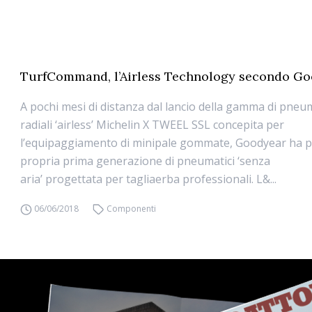
TurfCommand, l’Airless Technology secondo G
A pochi mesi di distanza dal lancio della gamma di pneum
radiali ‘airless’ Michelin X TWEEL SSL concepita per
l’equipaggiamento di minipale gommate, Goodyear ha p
propria prima generazione di pneumatici ‘senza
aria’ progettata per tagliaerba professionali. L&...
06/06/2018
Componenti