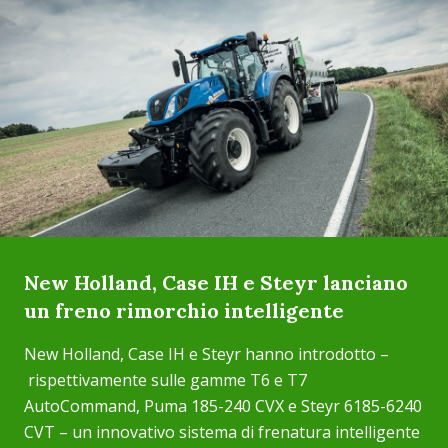
New Holland, Case IH e Steyr lanciano
un freno rimorchio intelligente
New Holland, Case IH e Steyr hanno introdotto –
rispettivamente sulle gamme T6 e T7
AutoCommand, Puma 185-240 CVX e Steyr 6185-6240
CVT – un innovativo sistema di frenatura intelligente