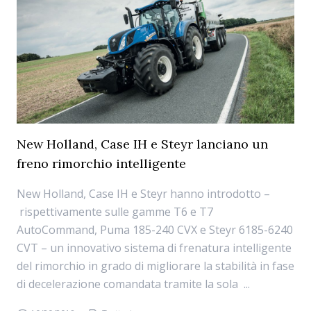
New Holland, Case IH e Steyr lanciano un
freno rimorchio intelligente
New Holland, Case IH e Steyr hanno introdotto –
rispettivamente sulle gamme T6 e T7
AutoCommand, Puma 185-240 CVX e Steyr 6185-6240
CVT – un innovativo sistema di frenatura intelligente
del rimorchio in grado di migliorare la stabilità in fase
di decelerazione comandata tramite la sola ...