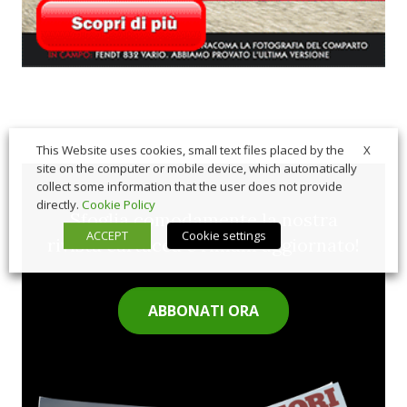
X
This Website uses cookies, small text files placed by the
site on the computer or mobile device, which automatically
collect some information that the user does not provide
directly.
Cookie Policy
Sfoglia comodamente la nostra
ACCEPT
Cookie settings
rivista cartacea e rimani aggiornato!
ABBONATI ORA