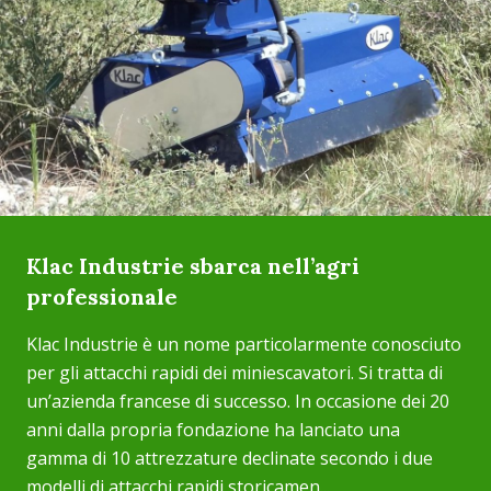
Klac Industrie sbarca nell’agri
professionale
Klac Industrie è un nome particolarmente conosciuto
per gli attacchi rapidi dei miniescavatori. Si tratta di
un’azienda francese di successo. In occasione dei 20
anni dalla propria fondazione ha lanciato una
gamma di 10 attrezzature declinate secondo i due
modelli di attacchi rapidi storicamen...