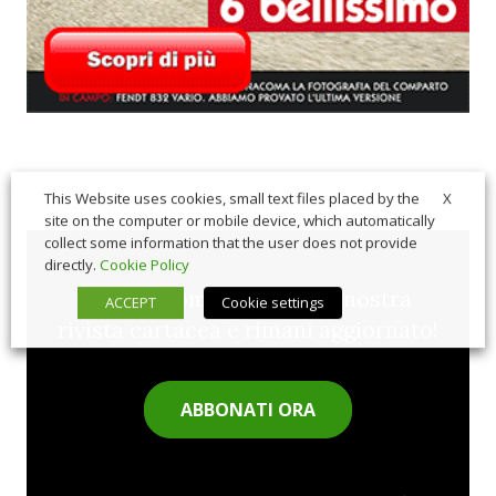
X
This Website uses cookies, small text files placed by the
site on the computer or mobile device, which automatically
collect some information that the user does not provide
directly.
Cookie Policy
Sfoglia comodamente la nostra
ACCEPT
Cookie settings
rivista cartacea e rimani aggiornato!
ABBONATI ORA