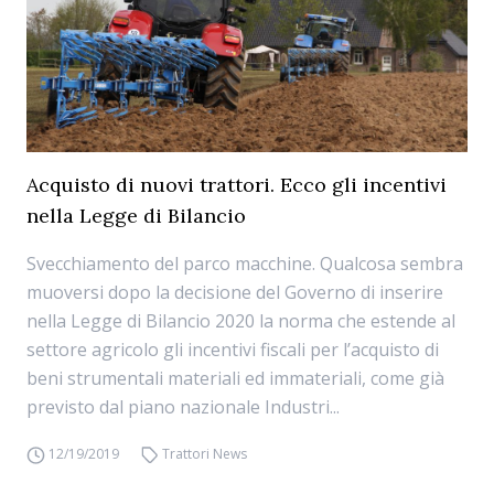
Acquisto di nuovi trattori. Ecco gli incentivi
nella Legge di Bilancio
Svecchiamento del parco macchine. Qualcosa sembra
muoversi dopo la decisione del Governo di inserire
nella Legge di Bilancio 2020 la norma che estende al
settore agricolo gli incentivi fiscali per l’acquisto di
beni strumentali materiali ed immateriali, come già
previsto dal piano nazionale Industri...
12/19/2019
Trattori News