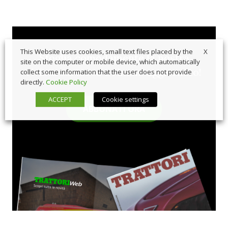
X
This Website uses cookies, small text files placed by the
Sfoglia comodamente la nostra
site on the computer or mobile device, which automatically
rivista cartacea e rimani aggiornato!
collect some information that the user does not provide
directly.
Cookie Policy
ACCEPT
Cookie settings
ABBONATI ORA