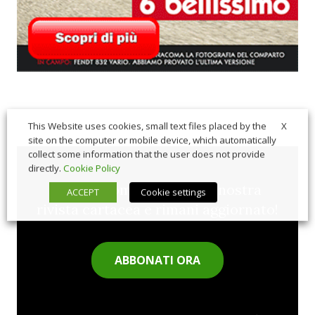
X
This Website uses cookies, small text files placed by the
site on the computer or mobile device, which automatically
collect some information that the user does not provide
directly.
Cookie Policy
Sfoglia comodamente la nostra
ACCEPT
Cookie settings
rivista cartacea e rimani aggiornato!
ABBONATI ORA