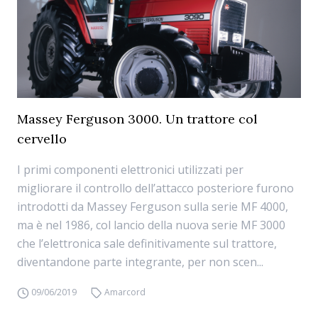
Massey Ferguson 3000. Un trattore col
cervello
I primi componenti elettronici utilizzati per
migliorare il controllo dell’attacco posteriore furono
introdotti da Massey Ferguson sulla serie MF 4000,
ma è nel 1986, col lancio della nuova serie MF 3000
che l’elettronica sale definitivamente sul trattore,
diventandone parte integrante, per non scen...
09/06/2019
Amarcord