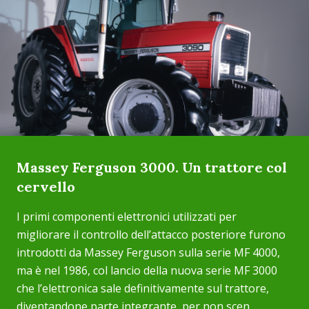
Massey Ferguson 3000. Un trattore col
cervello
I primi componenti elettronici utilizzati per
migliorare il controllo dell’attacco posteriore furono
introdotti da Massey Ferguson sulla serie MF 4000,
ma è nel 1986, col lancio della nuova serie MF 3000
che l’elettronica sale definitivamente sul trattore,
diventandone parte integrante, per non scen...