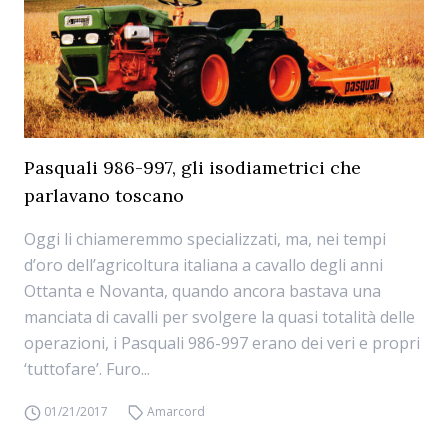
Pasquali 986-997, gli isodiametrici che
parlavano toscano
Oggi li chiameremmo specializzati, ma, nei tempi
d’oro dell’agricoltura italiana a cavallo degli anni
Ottanta e Novanta, quando ancora bastava una
manciata di cavalli per svolgere la quasi totalità delle
operazioni, i Pasquali 986-997 erano dei veri e propri
‘tuttofare’. Furo...
01/21/2017
Amarcord