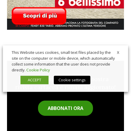
X
This Website uses cookies, small text files placed by the
site on the computer or mobile device, which automatically
collect some information that the user does not provide
directly.
Cookie Policy
Sfoglia comodamente la nostra
ACCEPT
Cookie settings
rivista cartacea e rimani aggiornato!
ABBONATI ORA