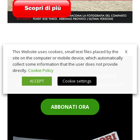
X
This Website uses cookies, small text files placed by the
site on the computer or mobile device, which automatically
collect some information that the user does not provide
directly.
Cookie Policy
Sfoglia comodamente la nostra
ACCEPT
Cookie settings
rivista cartacea e rimani aggiornato!
ABBONATI ORA