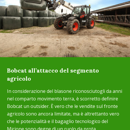
Bobcat all’attacco del segmento
agricolo
In considerazione del blasone riconosciutogli da anni
nel comparto movimento terra, è scorretto definire
Bobcat un outsider. È vero che le vendite sul fronte
agricolo sono ancora limitate, ma è altrettanto vero
che le potenzialità e il bagaglio tecnologico del
Micione sono degne di un ruolo da prota...