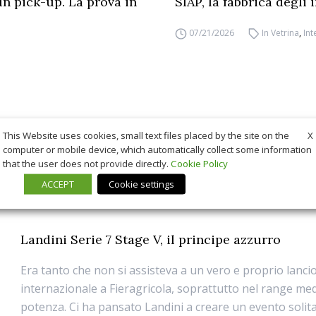
un pick-up. La prova in
SIAP, la fabbrica degli
07/21/2026
In Vetrina
,
Int
X
This Website uses cookies, small text files placed by the site on the
computer or mobile device, which automatically collect some information
that the user does not provide directly.
Cookie Policy
ACCEPT
Cookie settings
Landini Serie 7 Stage V, il principe azzurro
Era tanto che non si assisteva a un vero e proprio lanci
internazionale a Fieragricola, soprattutto nel range med
potenza. Ci ha pansato Landini a creare un evento soli