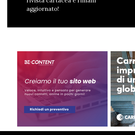
rivista cartacea e rimani
aggiornato!