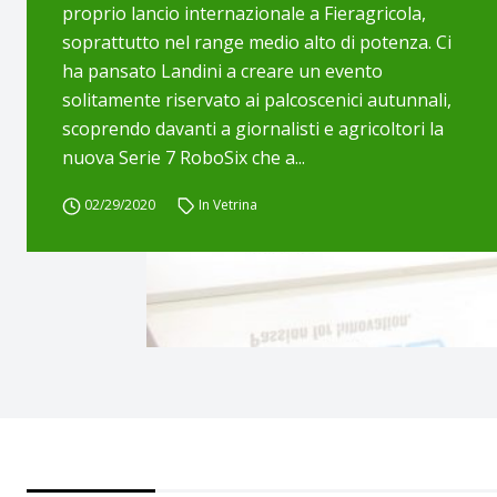
proprio lancio internazionale a Fieragricola,
soprattutto nel range medio alto di potenza. Ci
ha pansato Landini a creare un evento
solitamente riservato ai palcoscenici autunnali,
scoprendo davanti a giornalisti e agricoltori la
nuova Serie 7 RoboSix che a...
02/29/2020
In Vetrina