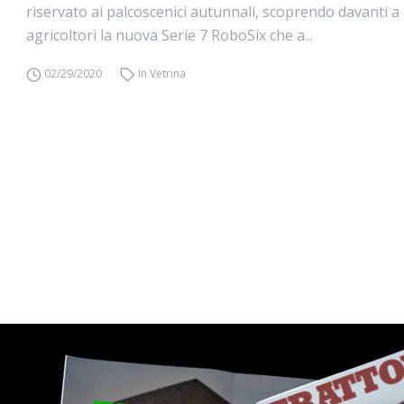
riservato ai palcoscenici autunnali, scoprendo davanti a 
agricoltori la nuova Serie 7 RoboSix che a...
02/29/2020
In Vetrina