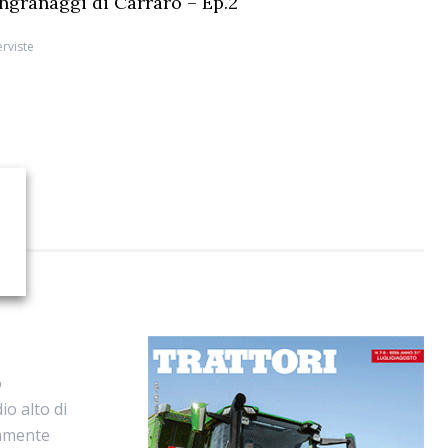
 ingranaggi di Carraro – Ep.2
erviste
o
io alto di
tamente