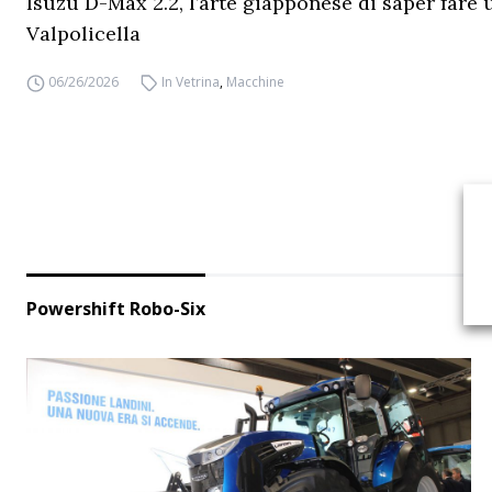
Isuzu D-Max 2.2, l’arte giapponese di saper fare 
Valpolicella
06/26/2026
In Vetrina
,
Macchine
Powershift Robo-Six