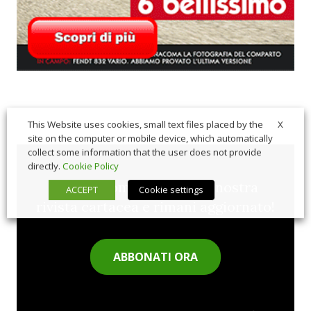
X
This Website uses cookies, small text files placed by the
site on the computer or mobile device, which automatically
collect some information that the user does not provide
directly.
Cookie Policy
Sfoglia comodamente la nostra
ACCEPT
Cookie settings
rivista cartacea e rimani aggiornato!
ABBONATI ORA