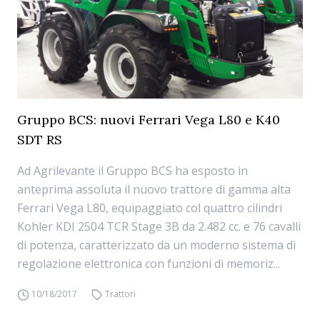
Gruppo BCS: nuovi Ferrari Vega L80 e K40
SDT RS
Ad Agrilevante il Gruppo BCS ha esposto in
anteprima assoluta il nuovo trattore di gamma alta
Ferrari Vega L80, equipaggiato col quattro cilindri
Kohler KDI 2504 TCR Stage 3B da 2.482 cc. e 76 cavalli
di potenza, caratterizzato da un moderno sistema di
regolazione elettronica con funzioni di memoriz...
10/18/2017
Trattori