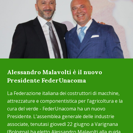
Alessandro Malavolti è il nuovo
Presidente FederUnacoma
La Federazione italiana dei costruttori di macchine,
attrezzature e componentistica per l’agricoltura e la
cura del verde ­- FederUnacoma ha un nuovo
Presidente. L’assemblea generale delle industrie
associate, tenutasi giovedì 22 giugno a Varignana
(Bologna) ha eletto Alessandro Malavolti alla guida...