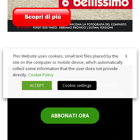
X
This Website uses cookies, small text files placed by the
site on the computer or mobile device, which automatically
collect some information that the user does not provide
directly.
Cookie Policy
Sfoglia comodamente la nostra
ACCEPT
Cookie settings
rivista cartacea e rimani aggiornato!
ABBONATI ORA