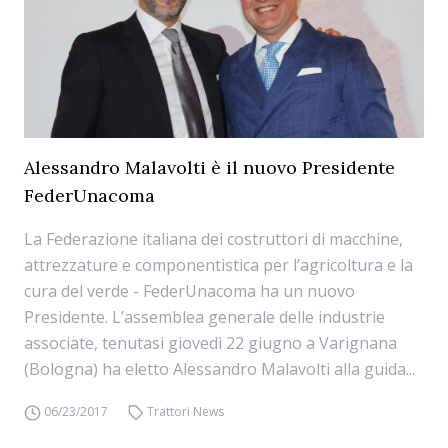
Alessandro Malavolti è il nuovo Presidente
FederUnacoma
La Federazione italiana dei costruttori di macchine,
attrezzature e componentistica per l’agricoltura e la
cura del verde ­- FederUnacoma ha un nuovo
Presidente. L’assemblea generale delle industrie
associate, tenutasi giovedì 22 giugno a Varignana
(Bologna) ha eletto Alessandro Malavolti alla guida...
06/23/2017
Trattori News