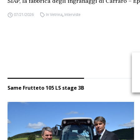
SIAP, la fabbrica degli ingranaggi di Carraro – Ep
07/21/2026
In Vetrina
,
Interviste
Same Frutteto 105 LS stage 3B