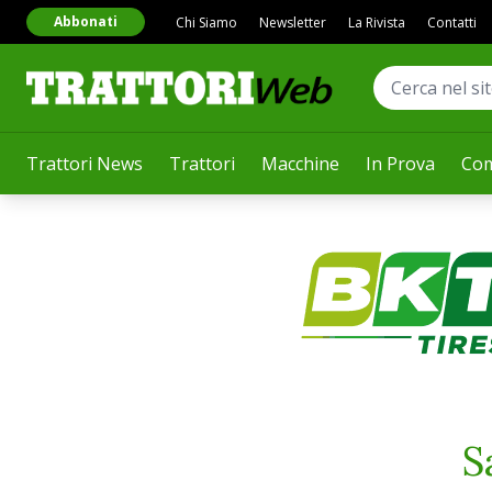
Abbonati
Chi Siamo
Newsletter
La Rivista
Contatti
Trattori News
Trattori
Macchine
In Prova
Com
S