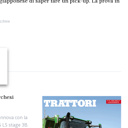
 giapponese di saper fare un pick-up. La prova in
cchine
rchesi
innova con la
5 LS stage 3B.