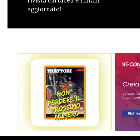
rivista cartacea e rimani
aggiornato!