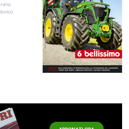
erano
dovico