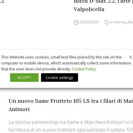
.2
Isuzu D-Max 2.2, l’arte
Valpolicella
06/26/2026
In Vetrina
,
Ma
X
This Website uses cookies, small text files placed by the site on the
computer or mobile device, which automatically collect some information
that the user does not provide directly.
Cookie Policy
ACCEPT
Cookie settings
Un nuovo Same Frutteto 105 LS tra i filari di Ma
Antinori
La storica partnership tra Same e Marchesi Antinori si r
fornitura di un nuovo trattore specializzato Frutteto 10