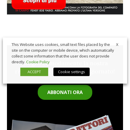
X
This Website uses cookies, small text files placed by the
site on the computer or mobile device, which automatically
collect some information that the user does not provide
directly.
Cookie Policy
Sfoglia comodamente la nostra
rivista cartacea e rimani aggiornato!
ACCEPT
Cookie settings
ABBONATI ORA