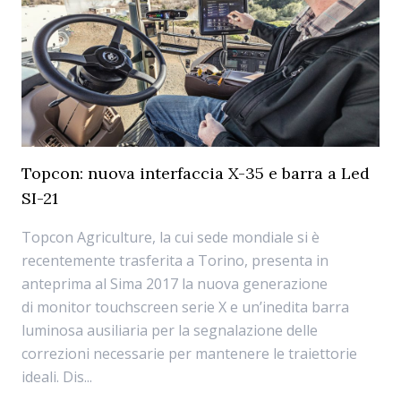
Topcon: nuova interfaccia X-35 e barra a Led
SI-21
Topcon Agriculture, la cui sede mondiale si è
recentemente trasferita a Torino, presenta in
anteprima al Sima 2017 la nuova generazione
di monitor touchscreen serie X e un’inedita barra
luminosa ausiliaria per la segnalazione delle
correzioni necessarie per mantenere le traiettorie
ideali. Dis...