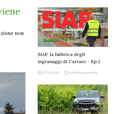
viene
cazione non
SIAP, la fabbrica degli
ingranaggi di Carraro – Ep.2
07/21/2026
In Vetrina
,
Interviste