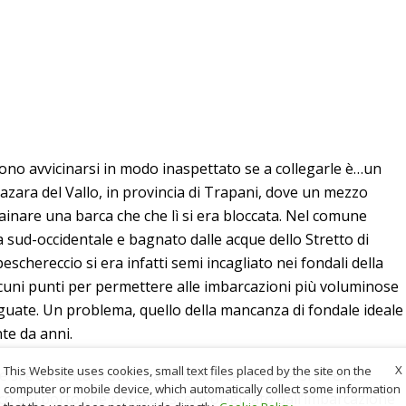
sono avvicinarsi in modo inaspettato se a collegarle è…un
zara del Vallo, in provincia di Trapani, dove un mezzo
ainare una barca che che lì si era bloccata. Nel comune
ia sud-occidentale e bagnato dalle acque dello Stretto di
peschereccio si era infatti semi incagliato nei fondali della
lcuni punti per permettere alle imbarcazioni più voluminose
guate. Un problema, quello della mancanza di fondale ideale
nte da anni.
X
This Website uses cookies, small text files placed by the site on the
e si è affiancato sulla banchina di cemento – si è reso
computer or mobile device, which automatically collect some information
cco del porto che poteva essere originato dall’imbarcazione