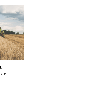
il
 dei