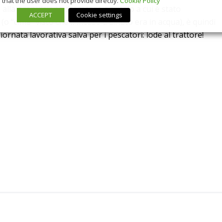
that the user does not provide directly.
Cookie Policy
e alla propulsione del mezzo agricolo a cui è stato
ACCEPT
Cookie settings
o “cima” visto che il mezzo trainato era in acqua), è quindi
iornata lavorativa salva per i pescatori: lode al trattore!