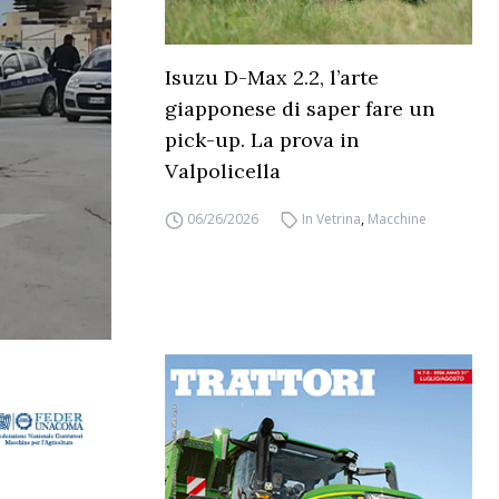
Isuzu D-Max 2.2, l’arte
giapponese di saper fare un
pick-up. La prova in
Valpolicella
06/26/2026
In Vetrina
,
Macchine