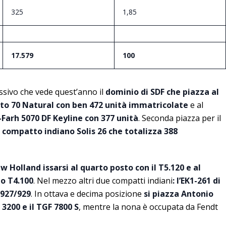
325
1,85
17.579
100
sivo che vede quest’anno il
dominio di SDF che piazza al
to 70 Natural con ben 472 unità immatricolate
e al
-Farh 5070 DF Keyline con 377 unità
. Seconda piazza per il
l
compatto indiano Solis 26 che totalizza 388
w Holland issarsi al quarto posto con il T5.120 e al
to T4.100
. Nel mezzo altri due compatti indiani
: l’EK1-261 di
 927/929
. In ottava e decima posizione
si piazza Antonio
 3200 e il TGF 7800 S
, mentre la nona è occupata da Fendt