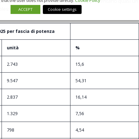
that the user does not provide directly.
Cookie Policy
per trattori oltre i 350 cavalli
che rappresentano quasi un
lessivo.
ACCEPT
Cookie settings
025 per fascia di potenza
unità
%
2.743
15,6
9.547
54,31
2.837
16,14
1.329
7,56
798
4,54