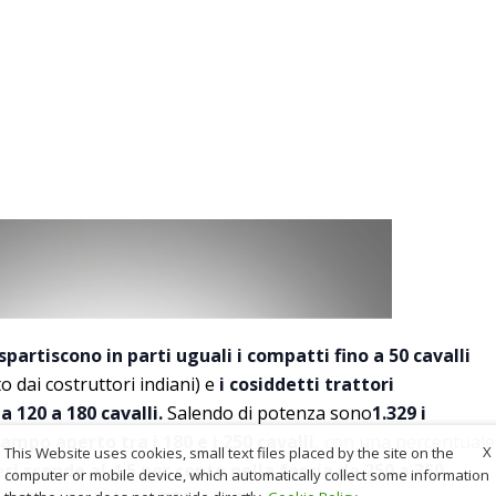
spartiscono in parti uguali i compatti fino a 50 cavalli
 dai costruttori indiani) e
i cosiddetti trattori
a 120 a 180 cavalli.
Salendo di potenza sono
1.329 i
ampo aperto tra i 180 e i 250 cavalli,
con una percentuale
X
This Website uses cookies, small text files placed by the site on the
e
si scende al 4,5 per cento nella fascia da 250 a 350
computer or mobile device, which automatically collect some information