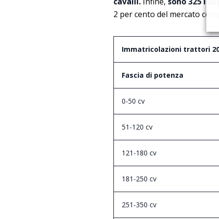
cavalli.
Infine,
sono 325 i su
2 per cento del mercato comp
Immatricolazioni trattori 2
Fascia di potenza
0-50 cv
51-120 cv
121-180 cv
181-250 cv
251-350 cv