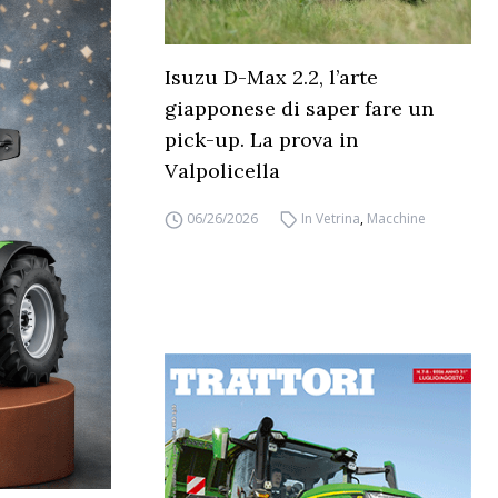
Isuzu D-Max 2.2, l’arte
giapponese di saper fare un
pick-up. La prova in
Valpolicella
06/26/2026
In Vetrina
,
Macchine