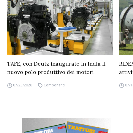
TAFE, con Deutz inaugurato in India il
RIDEM
nuovo polo produttivo dei motori
attiv
07/23/2026
Componenti
07/1