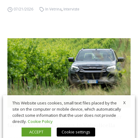
07/21/2026
In Vetrina
,
Interviste
X
This Website uses cookies, small text files placed by the
site on the computer or mobile device, which automatically
collect some information that the user does not provide
Isuzu D-Max 2.2, l’arte giapponese di saper
directly.
Cookie Policy
fare un pick-up. La prova in Valpolicella
ACCEPT
Cookie settings