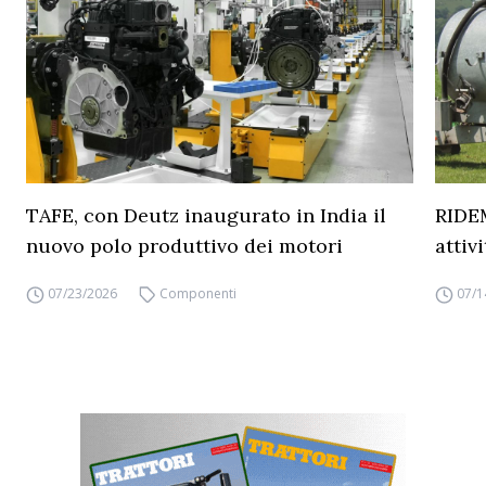
TAFE, con Deutz inaugurato in India il
RIDEM
nuovo polo produttivo dei motori
attiv
07/23/2026
Componenti
07/1