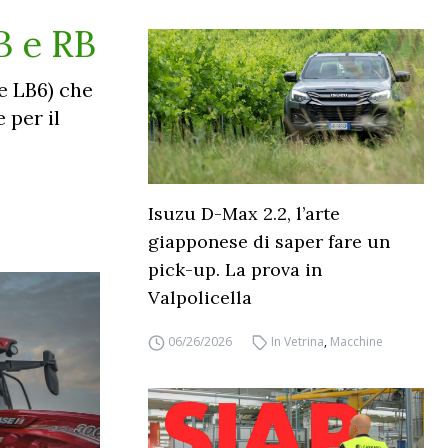
LB e RB
e LB6) che
 per il
Isuzu D-Max 2.2, l’arte
giapponese di saper fare un
pick-up. La prova in
Valpolicella
06/26/2026
In Vetrina
,
Macchine