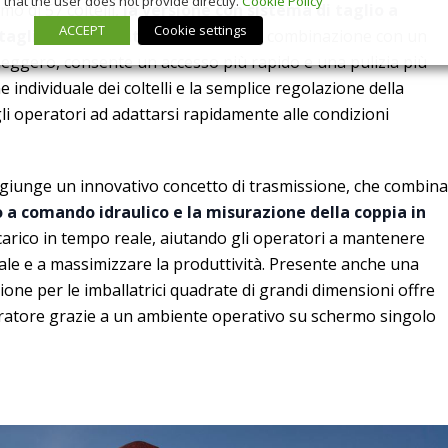
that the user does not provide directly.
Cookie Policy
o di 57 coltelli,
la versione con sistema di taglio a
ACCEPT
Cookie settings
taglio e flessibilità migliorate
. In combinazione con un
 leggero, consente un accesso più rapido e una pulizia più
 individuale dei coltelli e la semplice regolazione della
li operatori ad adattarsi rapidamente alle condizioni
ggiunge un innovativo concetto di trasmissione, che combina
o a comando idraulico e la misurazione della coppia in
carico in tempo reale, aiutando gli operatori a mantenere
ale e a massimizzare la produttività. Presente anche una
one per le imballatrici quadrate di grandi dimensioni offre
operatore grazie a un ambiente operativo su schermo singolo