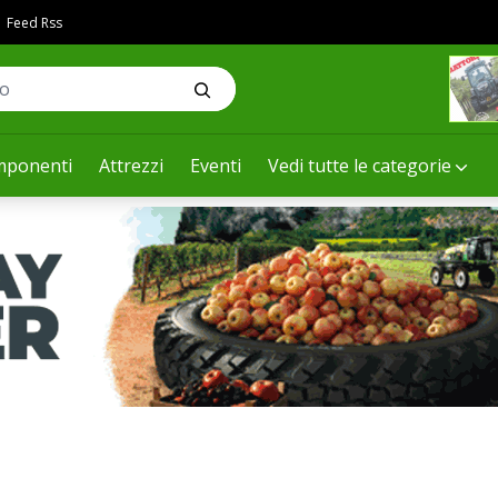
Feed Rss
ponenti
Attrezzi
Eventi
Vedi tutte le categorie