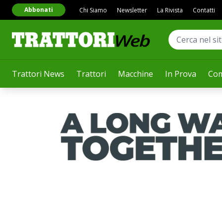
Abbonati
Chi Siamo
Newsletter
La Rivista
Contatti
Trattori News
Trattori
Macchine
In Prova
Com