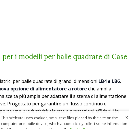
 per i modelli per balle quadrate di Case
atrici per balle quadrate di grandi dimensioni
LB4 e LB6
,
ova opzione di alimentatore a rotore
che amplia
 una scelta più ampia per adattare il sistema di alimentazione
ive. Progettato per garantire un flusso continuo e
porta una produttività elevata e prestazioni affidabili in
X
This Website uses cookies, small text files placed by the site on the
i.
computer or mobile device, which automatically collect some information