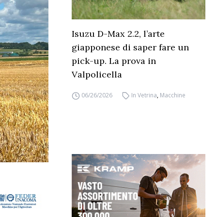
Isuzu D-Max 2.2, l’arte
giapponese di saper fare un
pick-up. La prova in
Valpolicella
06/26/2026
In Vetrina
,
Macchine