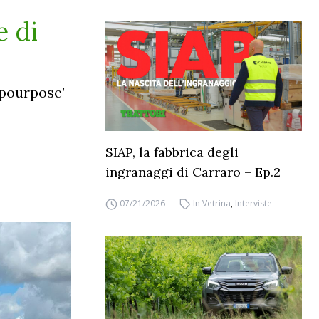
e di
tipourpose’
SIAP, la fabbrica degli
ingranaggi di Carraro – Ep.2
07/21/2026
In Vetrina
,
Interviste