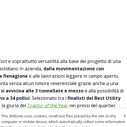
fort e soprattutto versatilità alla base del progetto di una
uotidiano in azienda,
dalla movimentazione con
la fienagione
e alle lavorazioni leggere in campo aperto.
onta senza alcun timore reverenziale grazie anche a una
 si avvicina alle 3 tonnellate e mezzo
e alla possibilità di
no a 34 pollici
. Selezionato tra i
finalisti del Best Utility
 la giuria del
Tractor of the Year
nei pressi del quartier
el.
X
This Website uses cookies, small text files placed by the site on the
computer or mobile device, which automatically collect some information